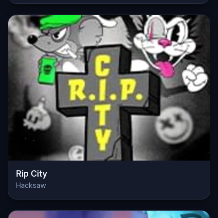
Rip City
Hacksaw