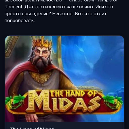
Torment. Джекпоты капают чаще ночью. Или это
просто совпадение? Неважно. Вот что стоит
попробовать.