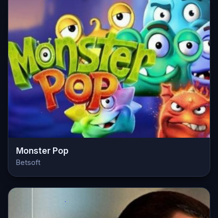
Monster Pop
Betsoft