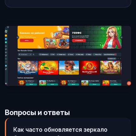
Вопросы и ответы
Как часто обновляется зеркало