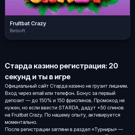
Fruitbat Crazy
Betsoft
Старда казино регистрация: 20
секунд и ты в игре
Официальный сайт Старда казино не грузит лишним.
Вход через email или телефон. Бонус за первый
депозит — до 150% и 150 фриспинов. Промокод не
нужен, но если ввести STARDA, дадут +50 спинов
на Fruitbat Crazy. По нашему опыту, активируется
моментально.
После регистрации загляни в раздел «Турниры» —